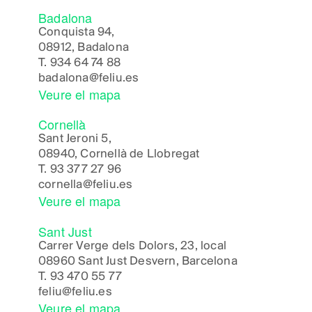
Badalona
Conquista 94,
08912, Badalona
T.
934 64 74 88
badalona@feliu.es
Veure el mapa
Cornellà
Sant Jeroni 5,
08940, Cornellà de Llobregat
T.
93 377 27 96
cornella@feliu.es
Veure el mapa
Sant Just
Carrer Verge dels Dolors, 23, local
08960 Sant Just Desvern, Barcelona
T.
93 470 55 77
feliu@feliu.es
Veure el mapa