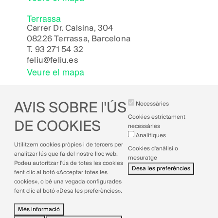
Terrassa
Carrer Dr. Calsina, 304
08226 Terrassa, Barcelona
T.
93 271 54 32
feliu@feliu.es
Veure el mapa
AVIS SOBRE l'ÚS
Necessàries
Cookies estrictament
DE COOKIES
necessàries
Analítiques
Avís legal
Utilitzem cookies pròpies i de tercers per
Cookies d'anàlisi o
Política de cookies
analitzar lús que fa del nostre lloc web.
mesuratge
Política de privacitat
Podeu autoritzar l'ús de totes les cookies
Desa les preferències
Política de qualitat
fent clic al botó «Acceptar totes les
cookies», o bé una vegada configurades
fent clic al botó «Desa les preferències».
Més informació