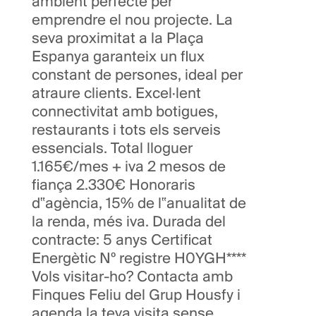
ambient perfecte per
emprendre el nou projecte. La
seva proximitat a la Plaça
Espanya garanteix un flux
constant de persones, ideal per
atraure clients. Excel·lent
connectivitat amb botigues,
restaurants i tots els serveis
essencials. Total lloguer
1.165€/mes + iva 2 mesos de
fiança 2.330€ Honoraris
d‟agència, 15% de l‟anualitat de
la renda, més iva. Durada del
contracte: 5 anys Certificat
Energètic Nº registre H0YGH****
Vols visitar-ho? Contacta amb
Finques Feliu del Grup Housfy i
agenda la teva visita sense