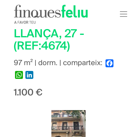
Vés
al
contingut
LLANÇA, 27 -
(REF:4674)
97 m² | dorm. | comparteix:
Facebook
WhatsApp
LinkedIn
1.100 €