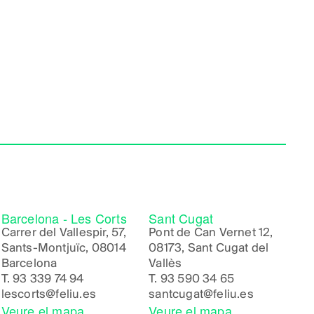
Barcelona - Les Corts
Sant Cugat
Carrer del Vallespir, 57,
Pont de Can Vernet 12,
Sants-Montjuïc, 08014
08173, Sant Cugat del
Barcelona
Vallès
T.
93 339 74 94
T.
93 590 34 65
lescorts@feliu.es
santcugat@feliu.es
Veure el mapa
Veure el mapa