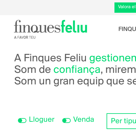
Valora 
Navegac
FINQU
A Finques Feliu
gestione
Som de
confiança
, mirem
Som un gran equip que s
Lloguer
Venda