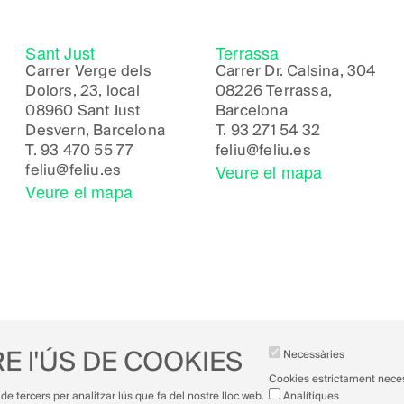
Sant Just
Terrassa
Carrer Verge dels
Carrer Dr. Calsina, 304
Dolors, 23, local
08226 Terrassa,
08960 Sant Just
Barcelona
Desvern, Barcelona
T.
93 271 54 32
T.
93 470 55 77
feliu@feliu.es
Veure el mapa
feliu@feliu.es
Veure el mapa
E l'ÚS DE COOKIES
Necessàries
Cookies estrictament nece
de tercers per analitzar lús que fa del nostre lloc web.
Analítiques