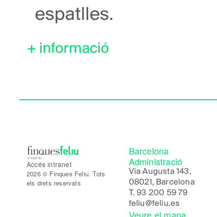
espatlles.
+ informació
Barcelona
Administració
Accés intranet
Via Augusta 143,
2026 © Finques Feliu. Tots
08021, Barcelona
els drets reservats
T.
93 200 59 79
feliu@feliu.es
Veure el mapa