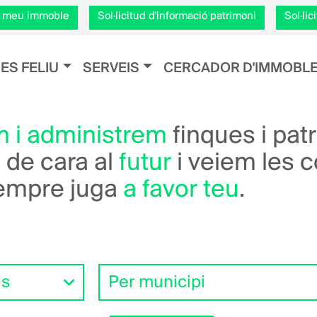
Vés
el meu immoble
Sol·licitud d'informació patrimoni
Sol·li
al
contingut
ión principal
ES FELIU
SERVEIS
CERCADOR D'IMMOBL
m i administrem
finques i pat
 de cara al
futur
i veiem les 
empre juga
a favor teu
.