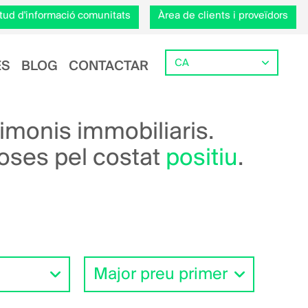
citud d'informació comunitats
Àrea de clients i proveïdors
Select your language
ES
BLOG
CONTACTAR
rimonis immobiliaris.
coses pel costat
positiu
.