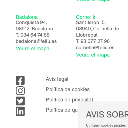
Badalona
Cornellà
Conquista 94,
Sant Jeroni 5,
08912, Badalona
08940, Cornellà de
T.
934 64 74 88
Llobregat
badalona@feliu.es
T.
93 377 27 96
Veure el mapa
cornella@feliu.es
Veure el mapa
Avís legal
Política de cookies
Política de privacitat
Política de qualitat
AVIS SOBR
Utilitzem cookies pròpies i 