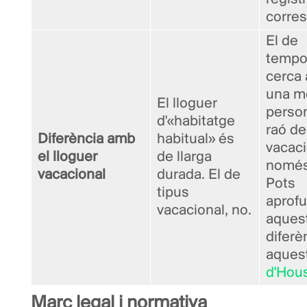
corre
El de
tempo
cerca 
una m
El lloguer
person
d'«habitatge
raó de
Diferència amb
habitual» és
vacaci
el lloguer
de llarga
només
vacacional
durada. El de
Pots
tipus
aprofu
vacacional, no.
aques
diferè
aques
d'Hous
Marc legal i normativa