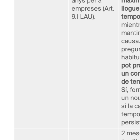
anys per a
màxi
empreses (Art.
llogue
9.1 LAU).
tempo
mient
mantin
causa
pregu
habitu
pot pr
un con
de te
Sí, fo
un no
si la 
tempo
persis
2 meso