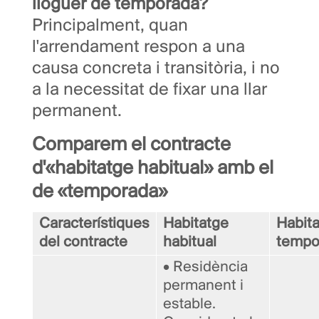
lloguer de temporada?
Principalment, quan
l'arrendament respon a una
causa concreta i transitòria, i no
a la necessitat de fixar una llar
permanent.
Comparem el contracte
d'«habitatge habitual» amb el
de «temporada»
Característiques
Habitatge
Habit
del contracte
habitual
tempo
• Residència
permanent i
estable.