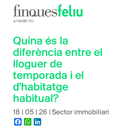
Vés
al
contingut
Quina és la
diferència entre el
lloguer de
temporada i el
d'habitatge
habitual?
18 | 05 | 26
|
Sector immobiliari
Facebook
WhatsApp
LinkedIn