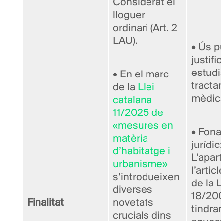
Considerat el
lloguer
ordinari (Art. 2
LAU).
• Ús p
justifi
estudi
• En el marc
tract
de la
Llei
mèdics
catalana
11/2025 de
«mesures en
• Fon
matèria
jurídic
d’habitatge i
L’apar
urbanisme»
l’artic
s’introdueixen
de la L
diverses
18/20
Finalitat
novetats
tindra
crucials dins