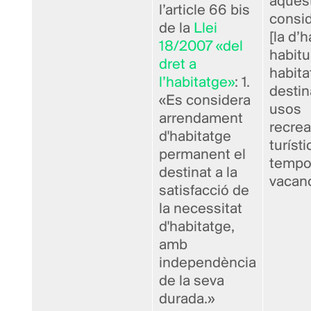
aques
l’article 66 bis
consi
de la
Llei
[la d’
18/2007 «del
habitu
dret a
habita
l’habitatge»
: 1.
destin
«Es considera
usos
arrendament
recrea
d'habitatge
turíst
permanent el
tempo
destinat a la
vacan
satisfacció de
la necessitat
d'habitatge,
amb
independència
de la seva
durada.»