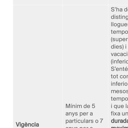
S’ha d
distin
llogue
tempo
(super
dies) i
vacaci
(inferio
S’ent
tot co
inferio
mesos
tempor
Mínim de 5
i que l
anys per a
fixa u
particulars o 7
durad
Vigència