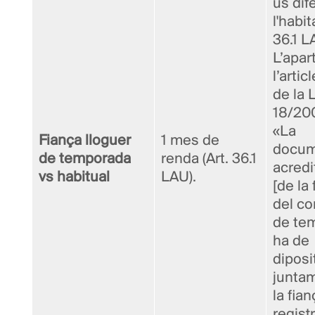
ús dif
l'habit
36.1 L
L’apar
l’artic
de la L
18/200
«La
Fiança lloguer
1 mes de
docum
de temporada
renda (Art. 36.1
acredi
vs habitual
LAU).
[de la 
del co
de te
ha de
diposi
junta
la fian
regist