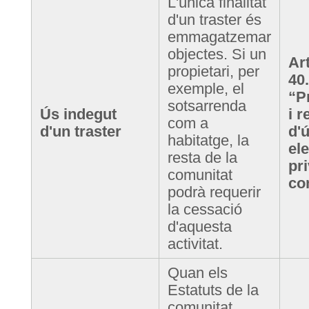
L'única finalitat
d'un traster és
emmagatzemar
objectes. Si un
Art
propietari, per
40
exemple, el
“P
sotsarrenda
Ús indegut
i r
com a
d'un traster
d'
habitatge, la
el
resta de la
pri
comunitat
co
podrà requerir
la cessació
d'aquesta
activitat.
Quan els
Estatuts de la
comunitat