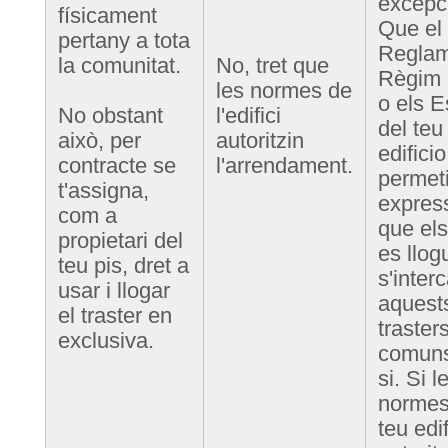
excepc
físicament
Que el
pertany a tota
Reglam
la comunitat.
No, tret que
Règim I
les normes de
o els E
No obstant
l'edifici
del teu
això, per
autoritzin
edificio
contracte se
l'arrendament.
permet
t'assigna,
expres
com a
que els
propietari del
es llog
teu pis, dret a
s'inter
usar i llogar
aquest
el traster en
traster
exclusiva.
comuns
si. Si l
normes
teu edif