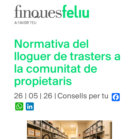
Vés
al
contingut
Normativa del
lloguer de trasters a
la comunitat de
propietaris
26 | 05 | 26
|
Consells per tu
Faceboo
WhatsApp
LinkedIn