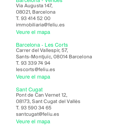
Via Augusta 147,
08021, Barcelona
T.
93 414 52 00
immobiliaria@feliu.es
Veure el mapa
Barcelona - Les Corts
Carrer del Vallespir, 57,
Sants-Montjuïc, 08014 Barcelona
T.
93 339 74 94
lescorts@feliu.es
Veure el mapa
Sant Cugat
Pont de Can Vernet 12,
08173, Sant Cugat del Vallès
T.
93 590 34 65
santcugat@feliu.es
Veure el mapa