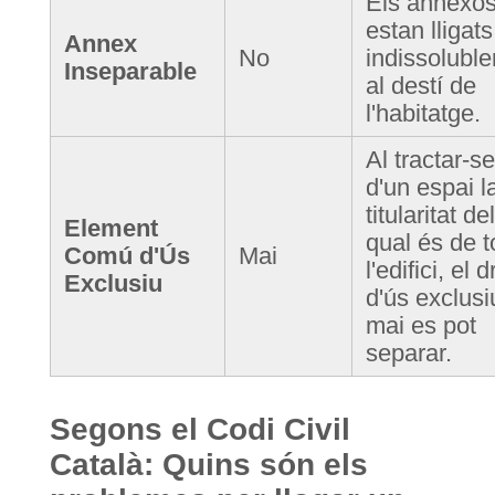
Els annexo
estan lligats
Annex
No
indissolubl
Inseparable
al destí de
l'habitatge.
Al tractar-se
d'un espai l
titularitat del
Element
qual és de t
Comú d'Ús
Mai
l'edifici, el d
Exclusiu
d'ús exclusi
mai es pot
separar.
Segons el Codi Civil
Català: Quins són els