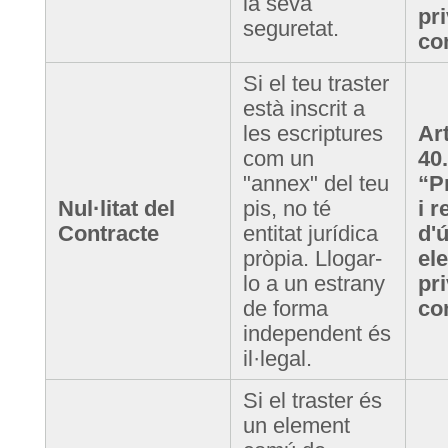
la seva
pri
seguretat.
co
Si el teu traster
està inscrit a
les escriptures
Art
com un
40
"annex" del teu
“P
Nul·litat del
pis, no té
i r
Contracte
entitat jurídica
d'
pròpia. Llogar-
el
lo a un estrany
pri
de forma
co
independent és
il·legal.
Si el traster és
un element