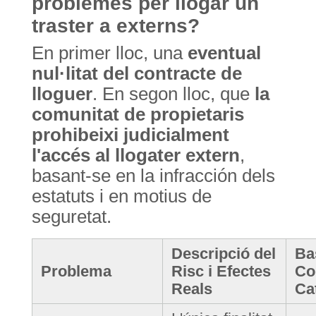
problemes per llogar un
traster a externs?
En primer lloc, una
eventual
nul·litat del contracte de
lloguer
. En segon lloc, que
la
comunitat de propietaris
prohibeixi judicialment
l'accés al llogater extern
,
basant-se en la infracción dels
estatuts i en motius de
seguretat.
Descripció del
Ba
Problema
Risc i Efectes
Cod
Reals
Ca