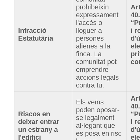
prohibeixin
Art
expressament
40
l'accés o
“P
Infracció
lloguer a
i r
Estatutària
persones
d'
alienes a la
el
finca. La
pri
comunitat pot
co
emprendre
accions legals
contra tu.
Art
Els veïns
40
poden oposar-
Riscos en
“P
se legalment
deixar entrar
i r
al·legant que
un estrany a
d'
es posa en risc
l'edifici
el