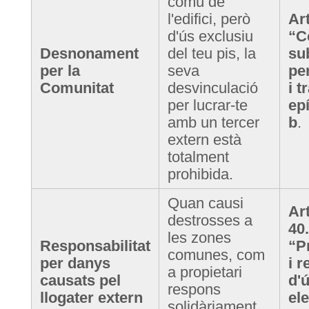
comú de
l'edifici, però
Ar
d'ús exclusiu
“C
Desnonament
del teu pis, la
su
per la
seva
pe
Comunitat
desvinculació
i t
per lucrar-te
epí
amb un tercer
b
.
extern està
totalment
prohibida.
Quan causi
Art
destrosses a
40
les zones
Responsabilitat
“P
comunes, com
per danys
i r
a propietari
causats pel
d'
respons
llogater extern
el
solidàriament