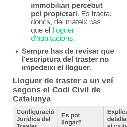
immobiliari percebut
pel propietari
. Es tracta,
doncs, del mateix cas
que el
lloguer
d'habitacions
.
Sempre has de revisar que
l'escriptura del traster no
impedeixi el lloguer
.
Lloguer de traster a un veí
segons el Codi Civil de
Catalunya
Configuració
Explic
Es pot
Jurídica del
detall
llogar?
Traster
al ciut