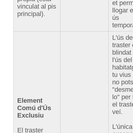
et per
vinculat al pis
llogar 
principal).
ús
tempor
L'ús de
traster
blindat 
l'ús del
habitat
tu vius 
no pot
"desme
lo" per 
Element
el tras
Comú d'Ús
veí.
Exclusiu
L'única
El traster