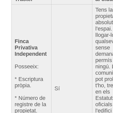
Tens la
propiet
absolu
l'espai
llogar-l
Finca
qualsev
Privativa
sense
Independent
deman
permís
Posseeix:
ningú. 
comuni
* Escriptura
pot pro
pròpia.
t'ho, tr
Sí
en els
* Número de
Estatut
registre de la
oficial
propietat.
l'edifici