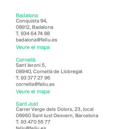
Badalona
Conquista 94,
08912, Badalona
T.
934 64 74 88
badalona@feliu.es
Veure el mapa
Cornellà
Sant Jeroni 5,
08940, Cornellà de Llobregat
T.
93 377 27 96
cornella@feliu.es
Veure el mapa
Sant Just
Carrer Verge dels Dolors, 23, local
08960 Sant Just Desvern, Barcelona
T.
93 470 55 77
feliu@feliu.es