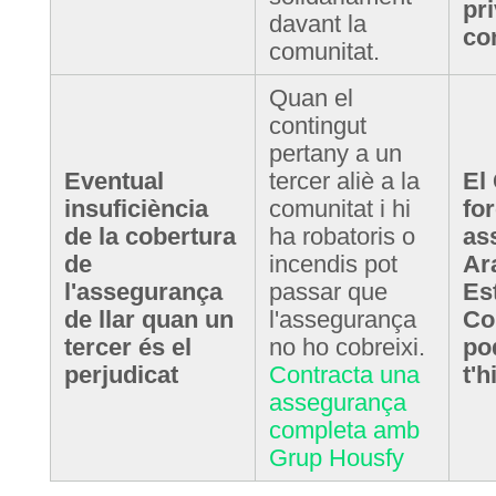
pri
davant la
co
comunitat.
Quan el
contingut
pertany a un
Eventual
tercer aliè a la
El
insuficiència
comunitat i hi
for
de la cobertura
ha robatoris o
as
de
incendis pot
Ara
l'assegurança
passar que
Est
de llar quan un
l'assegurança
Co
tercer és el
no ho cobreixi.
po
perjudicat
Contracta una
t'h
assegurança
completa amb
Grup Housfy