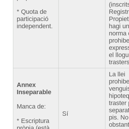
(inscrit
* Quota de
Registr
participació
Propiet
independent.
hagi u
norma 
prohibe
expres
el llog
trasters
La llei
prohibe
Annex
vengui
Inseparable
hipoteq
traster
Manca de:
separat
Sí
pis. No
* Escriptura
obstant
pròpia (està