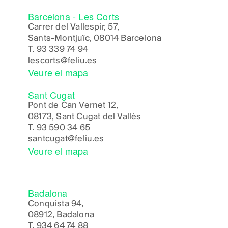
Barcelona - Les Corts
Carrer del Vallespir, 57,
Sants-Montjuïc, 08014 Barcelona
T.
93 339 74 94
lescorts@feliu.es
Veure el mapa
Sant Cugat
Pont de Can Vernet 12,
08173, Sant Cugat del Vallès
T.
93 590 34 65
santcugat@feliu.es
Veure el mapa
Badalona
Conquista 94,
08912, Badalona
T.
934 64 74 88