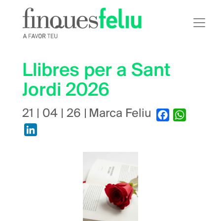
Vés
al
contingut
Llibres per a Sant
Jordi 2026
21 | 04 | 26
|
Marca Feliu
Facebook
WhatsAp
LinkedIn