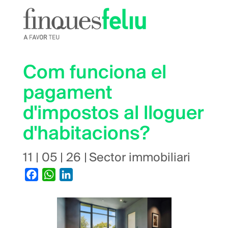
Vés
al
contingut
Com funciona el
pagament
d'impostos al lloguer
d'habitacions?
11 | 05 | 26
|
Sector immobiliari
Facebook
WhatsApp
LinkedIn