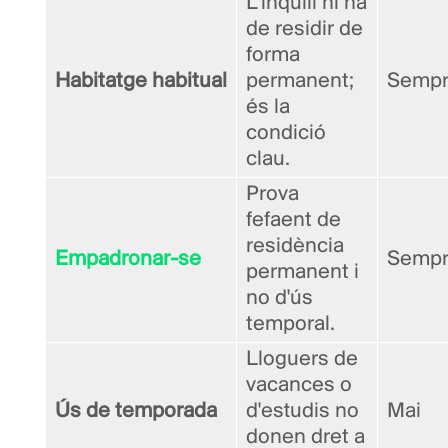
L'inquilí hi ha
de residir de
forma
Habitatge habitual
permanent;
Semp
és la
condició
clau.
Prova
fefaent de
residència
Empadronar-se
Semp
permanent i
no d'ús
temporal.
Lloguers de
vacances o
Ús de temporada
d'estudis no
Mai
donen dret a