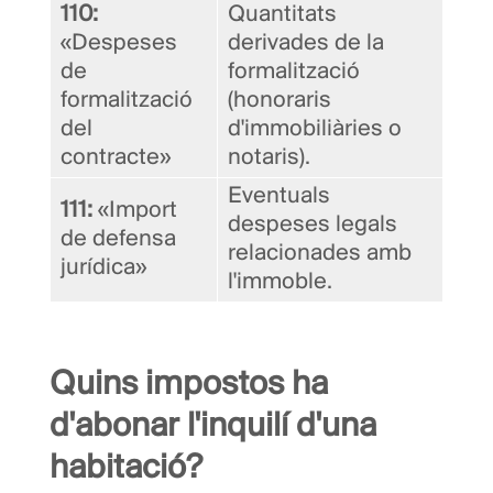
110:
Quantitats
«Despeses
derivades de la
de
formalització
formalització
(honoraris
del
d'immobiliàries o
contracte»
notaris).
Eventuals
111:
«Import
despeses legals
de defensa
relacionades amb
jurídica»
l'immoble.
Quins impostos ha
d'abonar l'inquilí d'una
habitació?