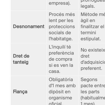
pròrrogues
empresa).
legals.
Procés més
Mètode m
lent per les
àgil en
Desnonament
proteccions
finalitzar el
socials de
termini
l'habitatge.
estipulat.
L'inquilí té
No existei
preferència
Dret de
dret
de compra
tanteig
d'adquisici
si es ven la
preferent.
casa.
Obligatòria
Segons
d'1 mes amb
pacte entr
Fiança
dipòsit en
les parts
organisme
(habitualm
oficial.
1 mes).