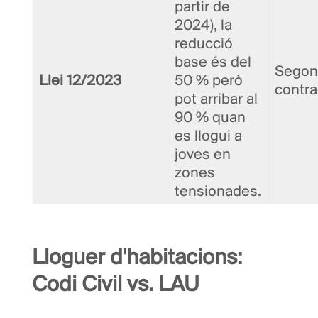
partir de
2024), la
reducció
base és del
Segon
Llei 12/2023
50 % però
contra
pot arribar al
90 % quan
es llogui a
joves en
zones
tensionades.
Lloguer d'habitacions:
Codi Civil vs. LAU