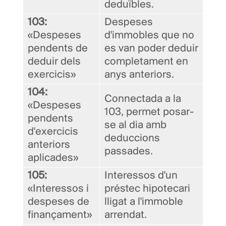
deduïbles.
103:
Despeses
«Despeses
d'immobles que no
pendents de
es van poder deduir
deduir dels
completament en
exercicis»
anys anteriors.
104:
Connectada a la
«Despeses
103, permet posar-
pendents
se al dia amb
d'exercicis
deduccions
anteriors
passades.
aplicades»
105:
Interessos d'un
«Interessos i
préstec hipotecari
despeses de
lligat a l'immoble
finançament»
arrendat.