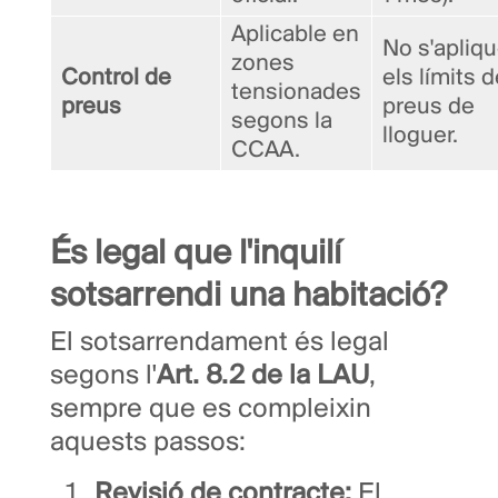
Aplicable en
No s'apliq
zones
Control de
els límits 
tensionades
preus
preus de
segons la
lloguer.
CCAA.
És legal que l'inquilí
sotsarrendi una habitació?
El sotsarrendament és legal
segons l'
Art. 8.2 de la LAU
,
sempre que es compleixin
aquests passos:
Revisió de contracte:
El