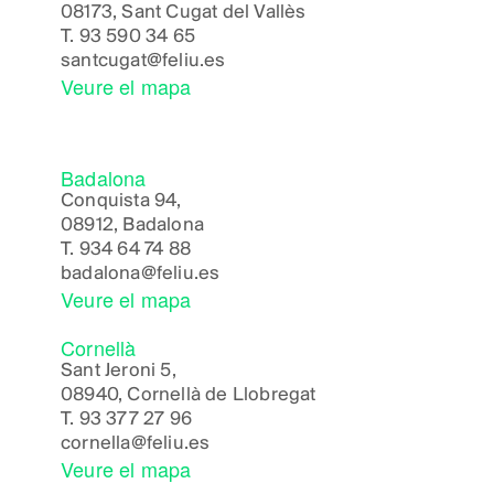
08173, Sant Cugat del Vallès
T.
93 590 34 65
santcugat@feliu.es
Veure el mapa
Badalona
Conquista 94,
08912, Badalona
T.
934 64 74 88
badalona@feliu.es
Veure el mapa
Cornellà
Sant Jeroni 5,
08940, Cornellà de Llobregat
T.
93 377 27 96
cornella@feliu.es
Veure el mapa