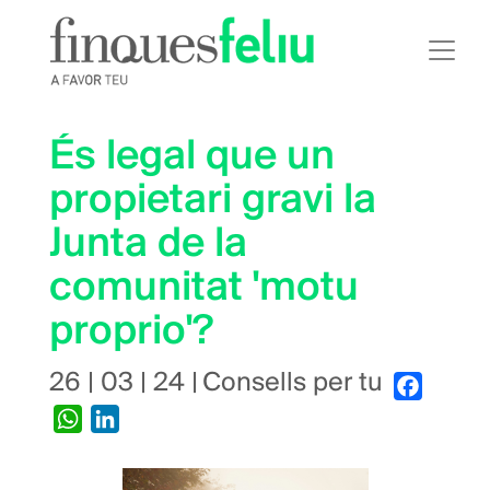
Vés
al
contingut
És legal que un
propietari gravi la
Junta de la
comunitat 'motu
proprio'?
26 | 03 | 24
|
Consells per tu
Faceboo
WhatsApp
LinkedIn