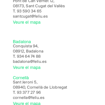
Pont de Can Vernet 12,
08173, Sant Cugat del Vallès
T.
93 590 34 65
santcugat@feliu.es
Veure el mapa
Badalona
Conquista 94,
08912, Badalona
T.
934 64 74 88
badalona@feliu.es
Veure el mapa
Cornellà
Sant Jeroni 5,
08940, Cornellà de Llobregat
T.
93 377 27 96
cornella@feliu.es
Veure el mapa