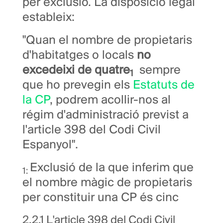
per exclusió. La disposició legal
estableix:
"Quan el nombre de propietaris
d'habitatges o locals
no
excedeixi de quatre
sempre
1
que ho prevegin els
Estatuts de
la CP
, podrem acollir-nos al
régim d'administració previst a
l'article 398 del Codi Civil
Espanyol".
Exclusió de la que inferim que
1:
el nombre màgic de propietaris
per constituir una CP és cinc
2.2.1 L'article 398 del Codi Civil