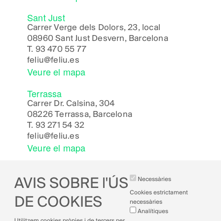
Sant Just
Carrer Verge dels Dolors, 23, local
08960 Sant Just Desvern, Barcelona
T.
93 470 55 77
feliu@feliu.es
Veure el mapa
Terrassa
Carrer Dr. Calsina, 304
08226 Terrassa, Barcelona
T.
93 271 54 32
feliu@feliu.es
Veure el mapa
AVIS SOBRE l'ÚS
Necessàries
Cookies estrictament
DE COOKIES
necessàries
Analítiques
Avís legal
Utilitzem cookies pròpies i de tercers per