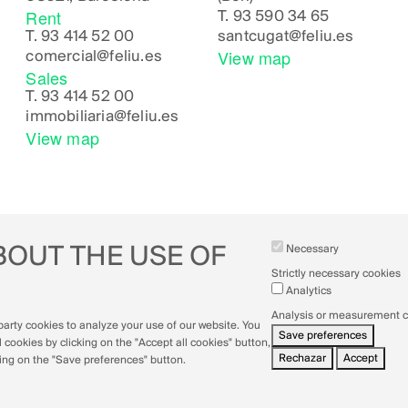
Rent
T.
93 590 34 65
T.
93 414 52 00
santcugat@feliu.es
View map
comercial@feliu.es
Sales
T.
93 414 52 00
immobiliaria@feliu.es
View map
BOUT THE USE OF
Necessary
Strictly necessary cookies
Analytics
Analysis or measurement 
arty cookies to analyze your use of our website. You
Save preferences
l cookies by clicking on the "Accept all cookies" button,
Rechazar
Accept
Wi
king on the "Save preferences" button.
co