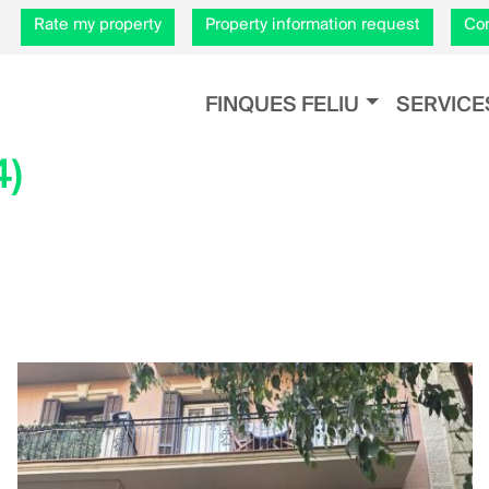
Skip
Rate my property
Property information request
Com
to
main
Navegación principal
content
FINQUES FELIU
SERVICE
4)
sApp
inkedIn