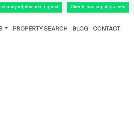
munity information request
Clients and suppliers area
S
PROPERTY SEARCH
BLOG
CONTACT