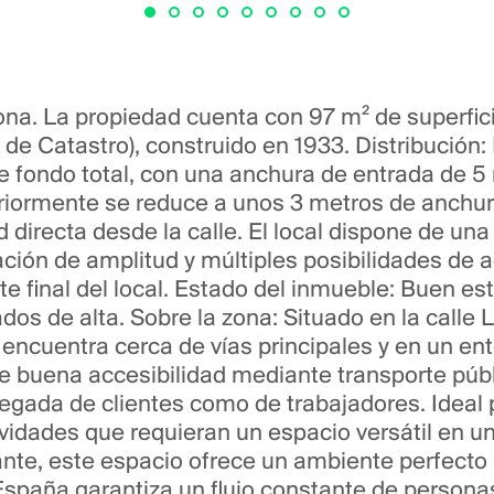
lona. La propiedad cuenta con 97 m² de superfi
l de Catastro), construido en 1933. Distribución
e fondo total, con una anchura de entrada de 5
eriormente se reduce a unos 3 metros de anchu
 directa desde la calle. El local dispone de una 
ción de amplitud y múltiples posibilidades de 
te final del local. Estado del inmueble: Buen est
ados de alta. Sobre la zona: Situado en la calle
encuentra cerca de vías principales y en un en
de buena accesibilidad mediante transporte públ
llegada de clientes como de trabajadores. Ideal
ividades que requieran un espacio versátil en u
rante, este espacio ofrece un ambiente perfect
spaña garantiza un flujo constante de personas