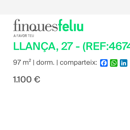
LLANÇA, 27 - (REF:467
97 m² | dorm. | comparteix:
Facebook
What
L
1.100 €