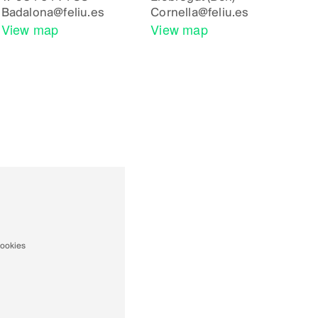
Badalona
@feliu.es
Cornella
@feliu.es
View map
View map
cookies
thdraw
nsent